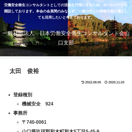
労働安全衛生コンサルタントとしての活動を円滑にするため、ホームページを
開設しております。本会の会員間のみならず、一般の方との情報共有の場とし
ても活用したいと考えております。
一般社団法人 日本労働安全衛生コンサルタント会山
口支部
太田 俊裕
2022.08.05
2020.11.03
登録種別
機械安全 924
事務所
〒740-0061
山口県玖珂郡和木町和木5丁目5-45-9